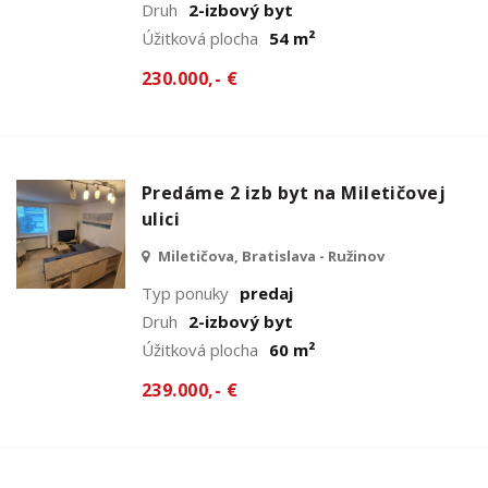
Druh
2-izbový byt
Úžitková plocha
54 m²
230.000,- €
Predáme 2 izb byt na Miletičovej
ulici
Miletičova, Bratislava - Ružinov
Typ ponuky
predaj
Druh
2-izbový byt
Úžitková plocha
60 m²
239.000,- €