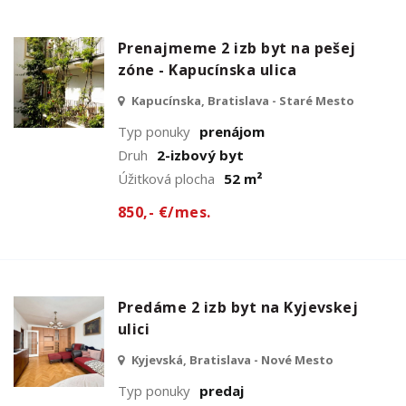
Prenajmeme 2 izb byt na pešej
zóne - Kapucínska ulica
Kapucínska, Bratislava - Staré Mesto
Typ ponuky
prenájom
Druh
2-izbový byt
Úžitková plocha
52 m²
850,- €/mes.
Predáme 2 izb byt na Kyjevskej
ulici
Kyjevská, Bratislava - Nové Mesto
Typ ponuky
predaj