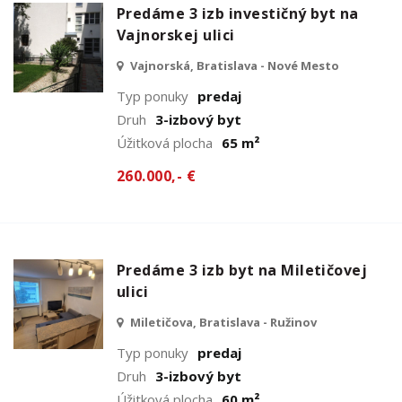
Predáme 3 izb investičný byt na
Vajnorskej ulici
Vajnorská, Bratislava - Nové Mesto
Typ ponuky
predaj
Druh
3-izbový byt
Úžitková plocha
65 m²
260.000,- €
Predáme 3 izb byt na Miletičovej
ulici
Miletičova, Bratislava - Ružinov
Typ ponuky
predaj
Druh
3-izbový byt
Úžitková plocha
60 m²