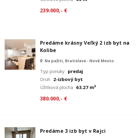
239.000,- €
Predáme krásny Veľký 2 izb byt na
Kolibe
Na pažiti, Bratislava - Nové Mesto
Typ ponuky
predaj
Druh
2-izbový byt
Úžitková plocha
63.27 m²
380.000,- €
Predáme 3 izb byt v Rajci