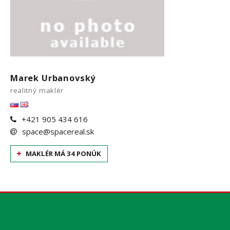
Marek Urbanovský
realitný maklér
+421 905 434 616
space@spacereal.sk
MAKLÉR MÁ 34 PONÚK