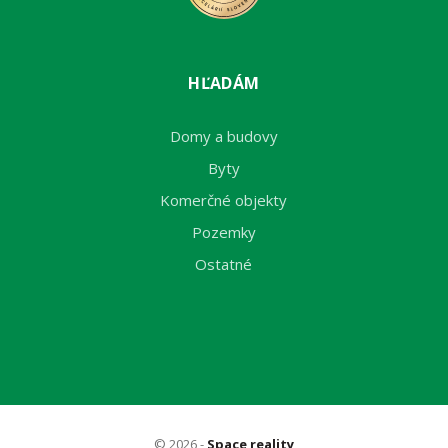
HĽADÁM
Domy a budovy
Byty
Komerčné objekty
Pozemky
Ostatné
© 2026 -
Space reality