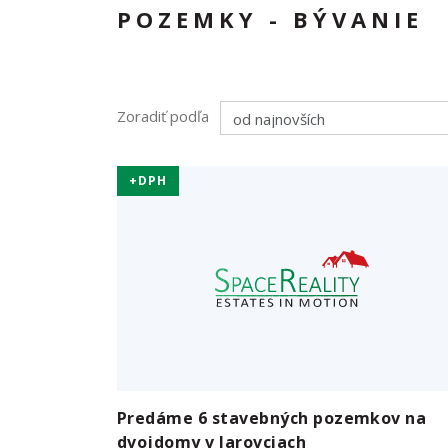
POZEMKY - BÝVANIE
Zoradiť podľa
+DPH
Predáme 6 stavebných pozemkov na
dvojdomy v Jarovciach