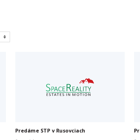
Predáme STP v Rusovciach
P