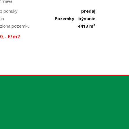
Trnava
p ponuky
predaj
uh
Pozemky - bývanie
zloha pozemku
4413 m²
0,- €/m2