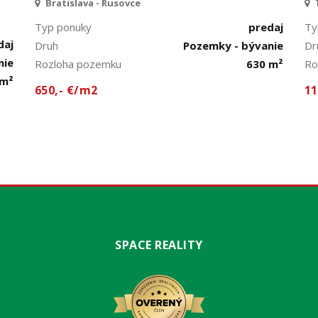
Bratislava - Rusovce
Typ ponuky
predaj
Ty
daj
Druh
Pozemky - bývanie
Dr
nie
Rozloha pozemku
630 m²
Ro
 m²
650,- €/m2
11
SPACE REALITY