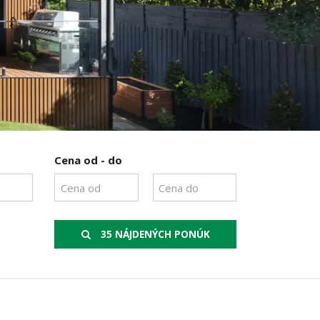
Cena od - do
35 NÁJDENÝCH PONÚK