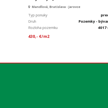
Mandľová, Bratislava - Jarovce
Typ ponuky
pre
Druh
Pozemky - býva
Rozloha pozemku
4017
430,- €/m2