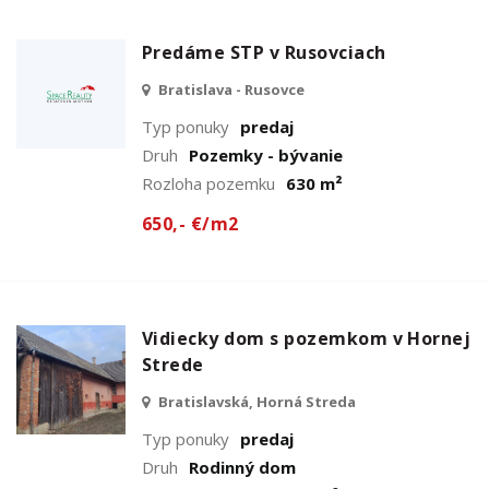
Predáme STP v Rusovciach
Bratislava - Rusovce
Typ ponuky
predaj
Druh
Pozemky - bývanie
Rozloha pozemku
630 m²
650,- €/m2
Vidiecky dom s pozemkom v Hornej
Strede
Bratislavská, Horná Streda
Typ ponuky
predaj
Druh
Rodinný dom