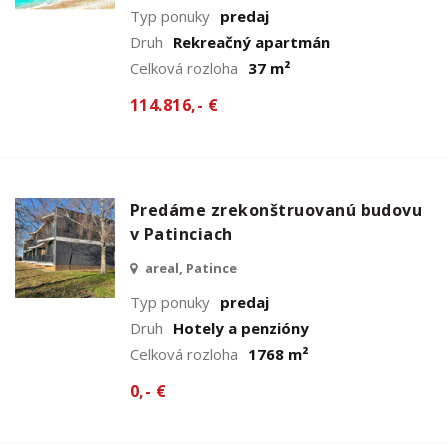
Typ ponuky
predaj
Druh
Rekreačný apartmán
Celková rozloha
37 m²
114.816,- €
Predáme zrekonštruovanú budovu
v Patinciach
areal, Patince
Typ ponuky
predaj
Druh
Hotely a penzióny
Celková rozloha
1768 m²
0,- €