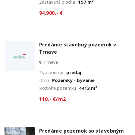
Zastavaná plocha
157 m²
94.900,- €
Predáme stavebný pozemok v
Trnave
Trnava
Typ ponuky
predaj
Druh
Pozemky - bývanie
Rozloha pozemku
4413 m²
110,- €/m2
Predáme pozemok so stavebným