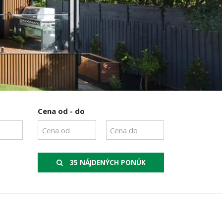
Cena od - do
35 NÁJDENÝCH PONÚK