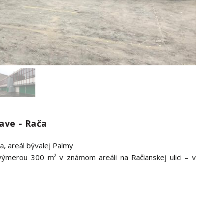
lave - Rača
a, areál bývalej Palmy
ýmerou 300 m² v známom areáli na Račianskej ulici – v