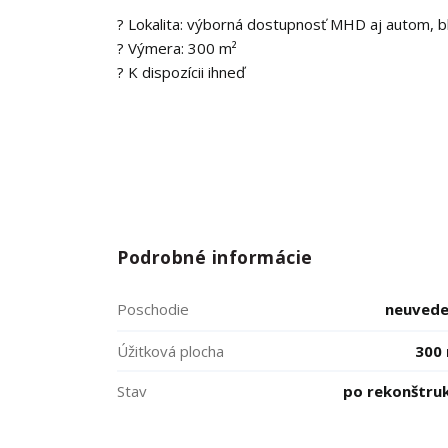
? Lokalita: výborná dostupnosť MHD aj autom, b
? Výmera: 300 m²
? K dispozícii ihneď
Podrobné informácie
Poschodie
neuved
Úžitková plocha
300
Stav
po rekonštruk