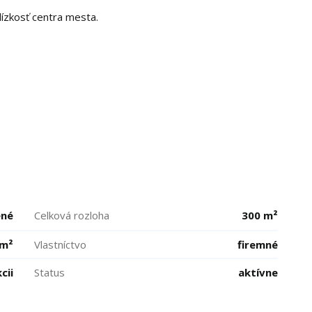
lízkosť centra mesta.
ené
Celková rozloha
300 m²
 m²
Vlastníctvo
firemné
cii
Status
aktívne