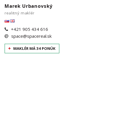
Marek Urbanovský
realitný maklér
+421 905 434 616
space@spacereal.sk
MAKLÉR MÁ 34 PONÚK