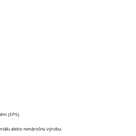
tém (EPS).
eriálu alebo nenáročnú výrobu.