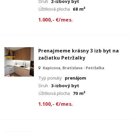
Druh
2-izbový byt
Úžitková plocha
68 m²
1.000,- €/mes.
Prenajmeme krásny 3 izb byt na
začiatku Petržalky
Kapicova, Bratislava - Petržalka
Typ ponuky
prenájom
Druh
3-izbový byt
Úžitková plocha
70 m²
1.100,- €/mes.