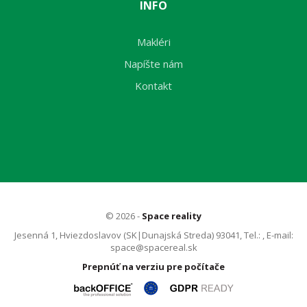
INFO
Makléri
Napíšte nám
Kontakt
© 2026 -
Space reality
Jesenná 1, Hviezdoslavov (SK|Dunajská Streda) 93041, Tel.: , E-mail:
space@spacereal.sk
Prepnúť na verziu pre počítače